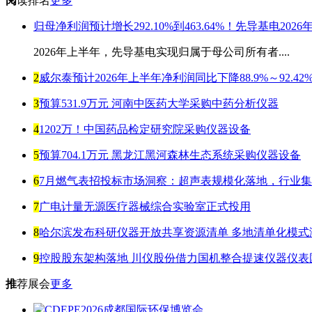
阅
读排名
更多
归母净利润预计增长292.10%到463.64%！先导基电20
2026年上半年，先导基电实现归属于母公司所有者....
2
威尔泰预计2026年上半年净利润同比下降88.9%～92.42
3
预算531.9万元 河南中医药大学采购中药分析仪器
4
1202万！中国药品检定研究院采购仪器设备
5
预算704.1万元 黑龙江黑河森林生态系统采购仪器设备
6
7月燃气表招投标市场洞察：超声表规模化落地，行业
7
广电计量无源医疗器械综合实验室正式投用
8
哈尔滨发布科研仪器开放共享资源清单 多地清单化模式
9
控股股东架构落地 川仪股份借力国机整合提速仪器仪表
推
荐展会
更多