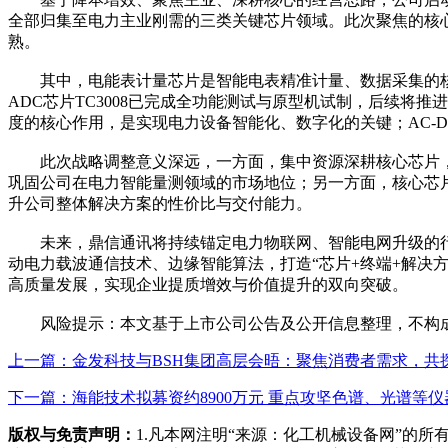
全部归集至电力主业刚需的三类关键芯片领域。此次聚焦的核
熟。
其中，电能表计量芯片是智能电表精准计量、数据采集的核
ADC芯片TC3008已完成全功能测试与原型机试制，后续
度的核心作用，是实现电力设备智能化、数字化的关键；AC-
此次战略调整意义深远，一方面，集中资源深耕核心芯片，
巩固公司在电力智能量测领域的市场地位；另一方面，核心芯
升公司整体解决方案的性价比与交付能力。
未来，鼎信通讯将持续锚定电力物联网、智能电网升级的行
动电力载波通信技术、边缘智能算法，打造“芯片+终端+解决
高质量发展，实现企业提质增效与价值提升的双向突破。
风险提示：本文基于上市公司公告及公开信息整理，不构成
上一篇：金发科技与BSH集团高层会晤：聚焦消费者需求，共
下一篇：海能技术拟募资约8900万元 重点攻坚色谱、光谱等仪
版权与免责声明：
1.凡本网注明“来源：化工机械设备网”的