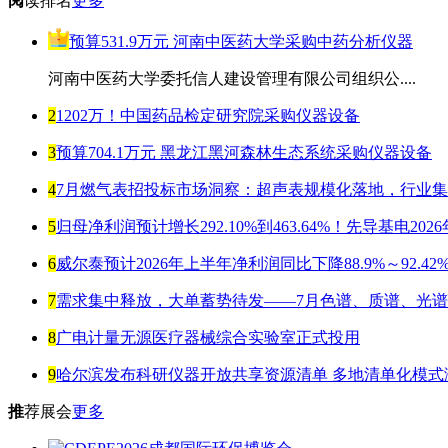
阅
读排名
更多
预算531.9万元 河南中医药大学采购中药分析仪器
河南中医药大学委托信人建设管理有限公司组织公....
2
1202万！中国药品检定研究院采购仪器设备
3
预算704.1万元 黑龙江黑河森林生态系统采购仪器设备
4
7月燃气表招投标市场洞察：超声表规模化落地，行业
5
归母净利润预计增长292.10%到463.64%！先导基电20
6
威尔泰预计2026年上半年净利润同比下降88.9%～92.42
7
需求集中释放，大单蓄势待发——7月色谱、质谱、光
8
广电计量无源医疗器械综合实验室正式投用
9
哈尔滨发布科研仪器开放共享资源清单 多地清单化模式
推
荐展会
更多